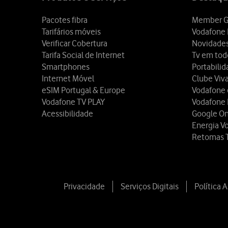
Pacotes fibra
Member G
Tarifários móveis
Vodafone 
Verificar Cobertura
Novidade
Tarifa Social de Internet
Tv em tod
Smartphones
Portabili
Internet Móvel
Clube Viv
eSIM Portugal & Europe
Vodafone
Vodafone TV PLAY
Vodafone
Acessibilidade
Google O
Energia V
Retomas 
Privacidade
Serviços Digitais
Política 