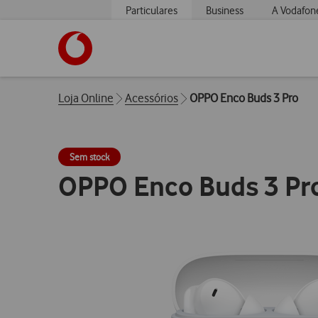
Particulares
Business
A Vodafon
https://www.vodafone.pt
Breadcrumbs
Loja Online
Acessórios
OPPO Enco Buds 3 Pro
Sem stock
OPPO Enco Buds 3 Pr