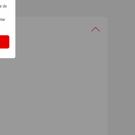
de de
itar