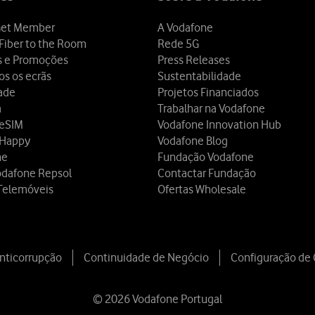
et Member
A Vodafone
Fiber to the Room
Rede 5G
s e Promoções
Press Releases
os os ecrãs
Sustentabilidade
dade
Projetos Financiados
a
Trabalhar na Vodafone
 eSIM
Vodafone Innovation Hub
 Happy
Vodafone Blog
ne
Fundação Vodafone
odafone Repsol
Contactar Fundação
Telemóveis
Ofertas Wholesale
Anticorrupção
Continuidade de Negócio
Configuração de
© 2026 Vodafone Portugal