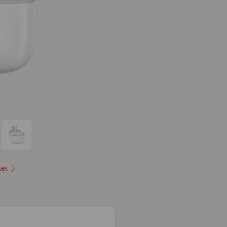
Ir
para
ção2
posição3
cas