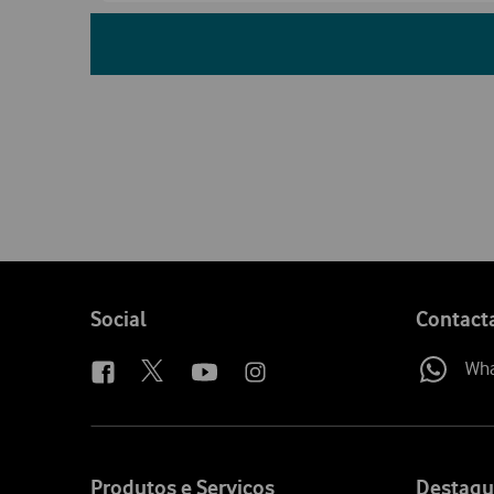
Follow
Social
Contact
us
Wh
Site
map
Produtos e Serviços
Destaqu