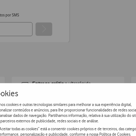
tos por SMS
Entrega grátis
e ultrarápida
okies
Encomende hoje antes das 16h e receba no dia útil
seguinte
ou receba em loja.
os cookies e outras tecnologias similares para melhorar a sua experiência digital,
onalizar conteúdos e anúncios, para lhe proporcionar funcionalidades de redes socia
 analisar dados de navegação. Partilhamos informação, relativa à sua utilização do sit
parceiros externos de publicidade, redes sociais e de análise.
Aceitar todas as cookies” está a consentir cookies próprios e de terceiros, das catego
erformance, personalização e publicidade, conforme a nossa
Política de Cookies
.