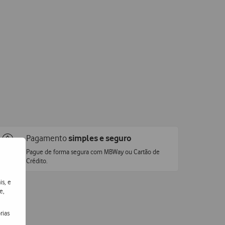
Pagamento
simples e seguro
Pague de forma segura com MBWay ou Cartão de
Crédito.
is, e
e,
rias