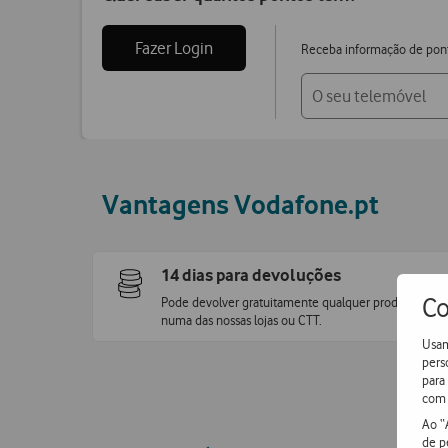
Fazer Login
Receba informação de pon
Vantagens Vodafone.pt
14 dias para devoluções
Co
Pode devolver gratuitamente qualquer produto
numa das nossas lojas ou CTT.
Usam
pers
para
com 
Ao “
de p