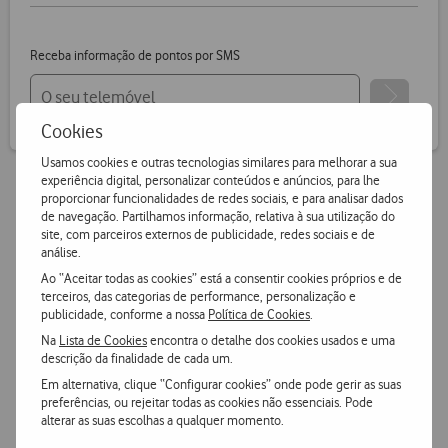
Receba informação de pontos por SMS
Cookies
Usamos cookies e outras tecnologias similares para melhorar a sua
experiência digital, personalizar conteúdos e anúncios, para lhe
proporcionar funcionalidades de redes sociais, e para analisar dados
de navegação. Partilhamos informação, relativa à sua utilização do
Vantagens Vodafone.pt
site, com parceiros externos de publicidade, redes sociais e de
análise.
14 dias para devoluções
Ao “Aceitar todas as cookies” está a consentir cookies próprios e de
terceiros, das categorias de performance, personalização e
Pode devolver gratuitamente qualquer produto numa das
publicidade, conforme a nossa
Política de Cookies
.
nossas lojas ou CTT.
Na
Lista de Cookies
encontra o detalhe dos cookies usados e uma
descrição da finalidade de cada um.
Entrega grátis
e ultrarápida
Em alternativa, clique “Configurar cookies” onde pode gerir as suas
preferências, ou rejeitar todas as cookies não essenciais. Pode
Encomende hoje antes das 16h e receba no dia útil
alterar as suas escolhas a qualquer momento.
seguinte
ou receba em loja.