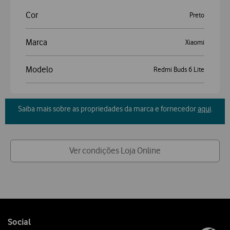
Cor
Preto
Marca
Xiaomi
Modelo
Redmi Buds 6 Lite
Saiba mais sobre as propriedades da marca e fornecedor
aqui
.
Ver condições Loja Online
Follow
Social