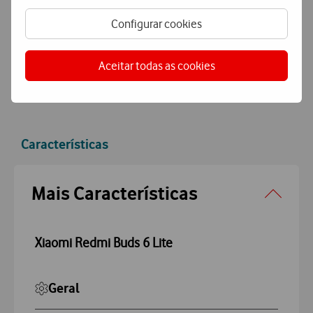
Pagamento
simples e seguro
Configurar cookies
Pague de forma segura com MBWay ou Cartão de Crédito.
Aceitar todas as cookies
Características
Accordeon
Mais Características
Xiaomi Redmi Buds 6 Lite
Geral