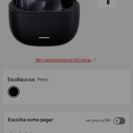
Ir
para
posição2
Ver características técnicas
Escolha a cor:
Preto
Escolha como pagar
ver preço s/IVA