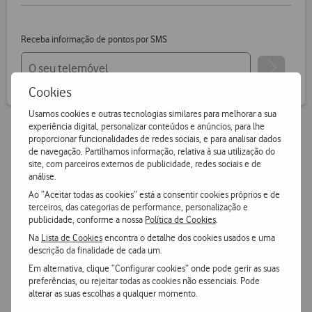
Receba informação de pontos por SMS
Cookies
Usamos cookies e outras tecnologias similares para melhorar a sua
experiência digital, personalizar conteúdos e anúncios, para lhe
proporcionar funcionalidades de redes sociais, e para analisar dados
de navegação. Partilhamos informação, relativa à sua utilização do
Vantagens Vodafone.pt
site, com parceiros externos de publicidade, redes sociais e de
análise.
14 dias para devoluções
Ao “Aceitar todas as cookies” está a consentir cookies próprios e de
terceiros, das categorias de performance, personalização e
Pode devolver gratuitamente qualquer produto numa das
publicidade, conforme a nossa
Política de Cookies
.
nossas lojas ou CTT.
Na
Lista de Cookies
encontra o detalhe dos cookies usados e uma
descrição da finalidade de cada um.
Entrega grátis
e ultrarápida
Em alternativa, clique “Configurar cookies” onde pode gerir as suas
preferências, ou rejeitar todas as cookies não essenciais. Pode
Encomende hoje antes das 16h e receba no dia útil
alterar as suas escolhas a qualquer momento.
seguinte
ou receba em loja.