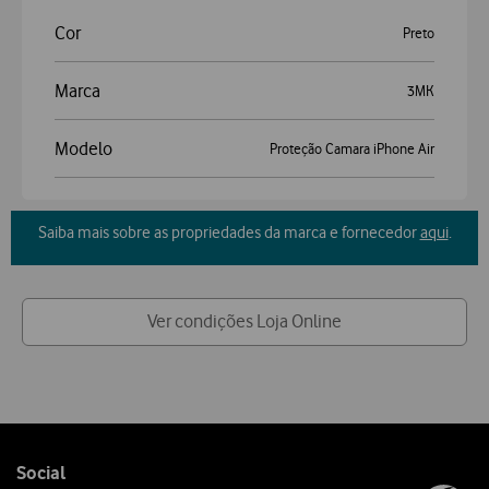
Cor
Preto
Marca
3MK
Modelo
Proteção Camara iPhone Air
Saiba mais sobre as propriedades da marca e fornecedor
aqui
.
Ver condições Loja Online
Follow
Social