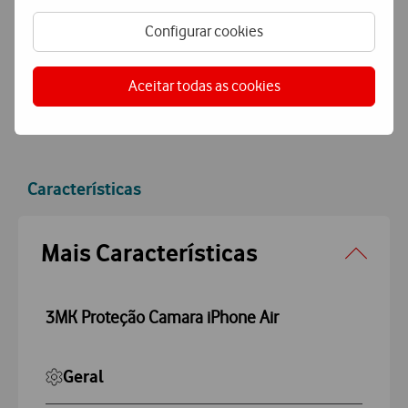
Pagamento
simples e seguro
Configurar cookies
Pague de forma segura com MBWay ou Cartão de Crédito.
Aceitar todas as cookies
Características
Accordeon
Mais Características
3MK Proteção Camara iPhone Air
Geral