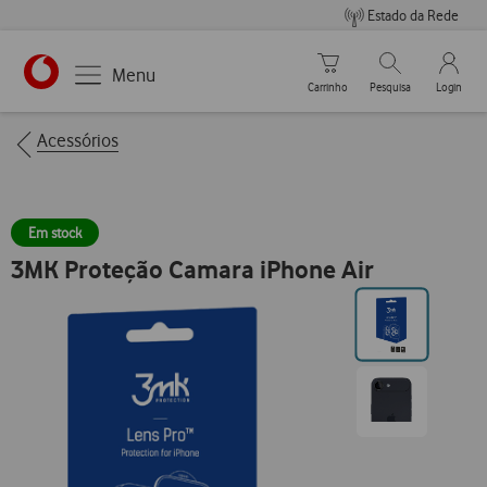
Estado da Rede
Carrinho de compras
Pesquisar
My Vo
Menu
Carrinho
Pesquisa
Login
https://www.vodafone.pt
Breadcrumbs
Acessórios
Em stock
3MK Proteção Camara iPhone Air
Ir
para
posição0
Ir
para
posição1