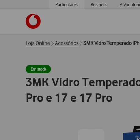
Particulares
Business
A Vodafon
https://www.vodafone.pt
Breadcrumbs
Loja Online
Acessórios
3MK Vidro Temperado iPho
Em stock
3MK Vidro Temperado
Pro e 17 e 17 Pro