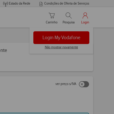
Estado da Rede
Condições de Oferta de Serviços
Carrinho de compras
Pesquisar
My Vodafone Men
Carrinho
Pesquisa
Login
Login My Vodafone
Não mostrar novamente
ente
ver preço s/IVA