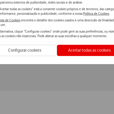
parceiros externos de publicidade, redes sociais e de análise.
Aceitar todas as cookies” está a consentir cookies próprios e de terceiros, das catego
erformance, personalização e publicidade, conforme a nossa
Política de Cookies
.
ista de Cookies
encontra o detalhe dos cookies usados e uma descrição da finalida
 um.
lternativa, clique “Configurar cookies” onde pode gerir as suas preferências, ou reje
Entrega grátis
e ultrarápida
s as cookies não essenciais. Pode alterar as suas escolhas a qualquer momento.
Encomende hoje antes das 16h e receba no dia útil
seguinte
ou receba em loja.
Configurar cookies
Aceitar todas as cookies