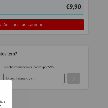
€9,90
Adicionar ao Carrinho
ntos tem?
Receba informação de pontos por SMS
is, e
e,