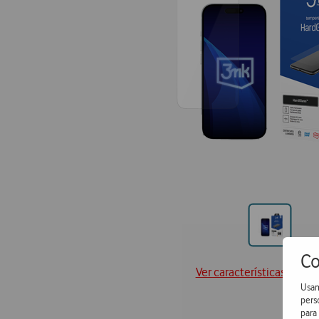
Ir
para
Co
posição
Ver características técni
Usam
pers
para