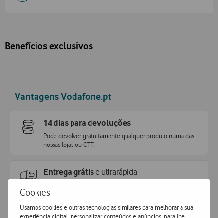
Benefícios exclusivos
Vantagens Vodafone.pt
14 dias para devoluções
Pode devolver gratuitamente qualquer produto numa das
nossas lojas ou CTT.
Entrega grátis
e ultrarápida
Encomende hoje antes das 16h e receba no dia útil
Cookies
seguinte
ou receba em loja.
Usamos cookies e outras tecnologias similares para melhorar a sua
experiência digital, personalizar conteúdos e anúncios, para lhe