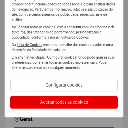
Pagamento
simples e seguro
proporcionar funcionalidades de redes sociais, e para analisar dados
de navegação. Partilhamos informação, relativa à sua utilização do
Pague de forma segura com MBWay ou Cartão de Crédito.
site, com parceiros externos de publicidade, redes sociais e de
análise.
Ao “Aceitar todas as cookies” está a consentir cookies próprios e de
terceiros, das categorias de performance, personalização e
publicidade, conforme a nossa
Política de Cookies
.
Na
Lista de Cookies
encontra o detalhe dos cookies usados e uma
descrição da finalidade de cada um.
Características
Em alternativa, clique “Configurar cookies” onde pode gerir as suas
preferências, ou rejeitar todas as cookies não essenciais. Pode
alterar as suas escolhas a qualquer momento.
Accordeon
Mais Características
Configurar cookies
3MK Vidro Temperado Max Lite Xiaomi Redmi
13C
Aceitar todas as cookies
Geral