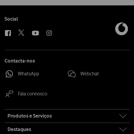
Follow
Social
us
Contacta-nos
WhatsApp
Webchat
Fala connosco
Site
Produtos e Serviços
map
Destaques