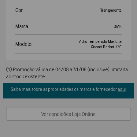
Cor
Transparente
Marca
3MK
Vidro Temperado Max Lite
Modelo
Xiaomi Redmi 13C
(1) Promoção válida de 04/08 a 31/08 (inclusive) limitada
ao stock existente.
Saiba mais sobre as propriedades da marca e fornecedor
aqui
.
Ver condições Loja Online