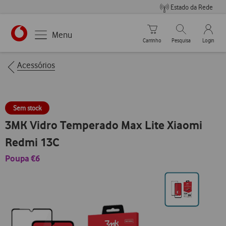
Estado da Rede
Carrinho de compras
Pesquisar
My Vo
Menu
Carrinho
Pesquisa
Login
https://www.vodafone.pt
Breadcrumbs
Acessórios
Sem stock
3MK Vidro Temperado Max Lite Xiaomi
Redmi 13C
Poupa €6
Ir
para
posição0