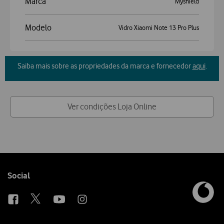
Marca
Myshield
Modelo
Vidro Xiaomi Note 13 Pro Plus
Saiba mais sobre as propriedades da marca e fornecedor
aqui
.
Ver condições Loja Online
Follow
Social
us