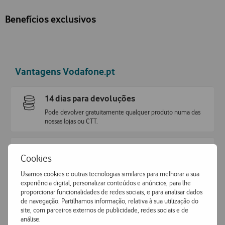
Benefícios exclusivos
Vantagens Vodafone.pt
14 dias para devoluções
Pode devolver gratuitamente qualquer produto numa das
nossas lojas ou CTT.
Entrega grátis
e ultrarápida
Cookies
Encomende hoje antes das 16h e receba no dia útil
seguinte
ou receba em loja.
Usamos cookies e outras tecnologias similares para melhorar a sua
experiência digital, personalizar conteúdos e anúncios, para lhe
proporcionar funcionalidades de redes sociais, e para analisar dados
Pagamento
simples e seguro
de navegação. Partilhamos informação, relativa à sua utilização do
site, com parceiros externos de publicidade, redes sociais e de
Pague de forma segura com MBWay ou Cartão de Crédito.
análise.