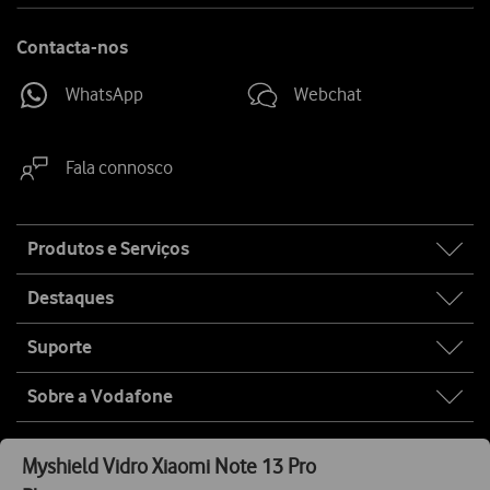
Contacta-nos
WhatsApp
Webchat
Fala connosco
Site
Produtos e Serviços
map
Destaques
Suporte
Sobre a Vodafone
Privacidade
Serviços Digitais
Política Anticorrupção
Myshield
Vidro Xiaomi Note 13 Pro