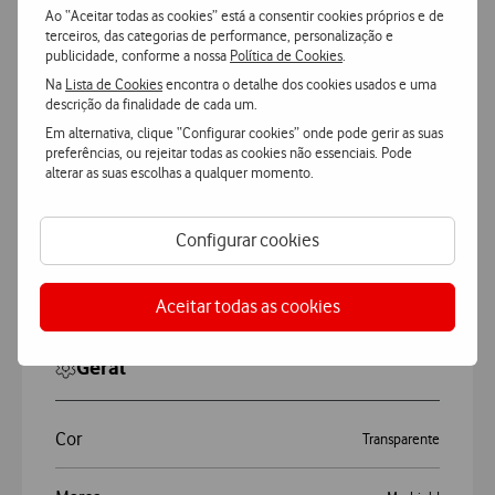
Ao “Aceitar todas as cookies” está a consentir cookies próprios e de
terceiros, das categorias de performance, personalização e
publicidade, conforme a nossa
Política de Cookies
.
Na
Lista de Cookies
encontra o detalhe dos cookies usados e uma
descrição da finalidade de cada um.
Em alternativa, clique “Configurar cookies” onde pode gerir as suas
Características
preferências, ou rejeitar todas as cookies não essenciais. Pode
alterar as suas escolhas a qualquer momento.
Accordeon
Mais Características
Configurar cookies
Myshield Vidro Xiaomi Note 13 Pro Plus
Aceitar todas as cookies
Geral
Cor
Transparente