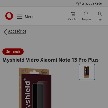
Estado da Rede
Carrinho de compras
Pesquisar
My Vo
Menu
Carrinho
Pesquisa
Login
https://www.vodafone.pt
Breadcrumbs
Acessórios
Sem stock
Myshield Vidro Xiaomi Note 13 Pro Plus
Ir
para
posição0