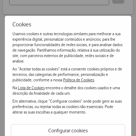
Cookies
Usamos cookies e outras tecnologias similares para melhorar a sua
Vantagens Vodafone.pt
experiência digital, personalizar conteúdos e anúncios, para lhe
proporcionar funcionalidades de redes sociais, e para analisar dados
de navegação. Partilhamos informação, relativa à sua utilização do
14 dias para devoluções
site, com parceiros externos de publicidade, redes sociais e de
análise.
Pode devolver gratuitamente qualquer produto numa das
nossas lojas ou CTT.
Ao “Aceitar todas as cookies” está a consentir cookies próprios e de
terceiros, das categorias de performance, personalização e
publicidade, conforme a nossa
Política de Cookies
.
Entrega grátis
e ultrarápida
Na
Lista de Cookies
encontra o detalhe dos cookies usados e uma
Encomende hoje antes das 16h e receba no dia útil
descrição da finalidade de cada um.
seguinte
ou receba em loja.
Em alternativa, clique “Configurar cookies” onde pode gerir as suas
preferências, ou rejeitar todas as cookies não essenciais. Pode
alterar as suas escolhas a qualquer momento.
Pagamento
simples e seguro
Pague de forma segura com MBWay ou Cartão de Crédito.
Configurar cookies