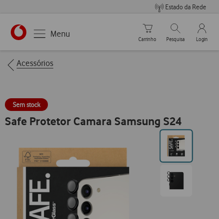
Estado da Rede
Carrinho de compras
Pesquisar
My Vo
Menu
Carrinho
Pesquisa
Login
https://www.vodafone.pt
Breadcrumbs
Acessórios
Sem stock
Safe Protetor Camara Samsung S24
Ir
para
posição0
Ir
para
posição1