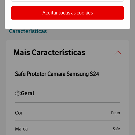
Aceitar todas as cookies
Características
Accordeon
Mais Características
Safe Protetor Camara Samsung S24
Geral
Cor
Preto
Marca
Safe