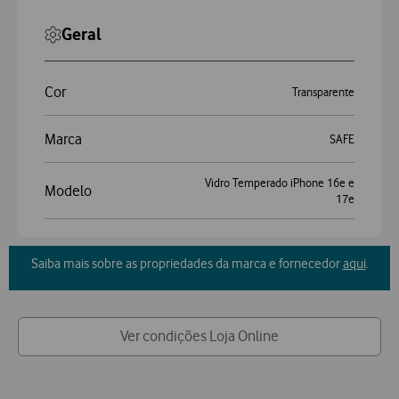
Geral
Cor
Transparente
Marca
SAFE
Vidro Temperado iPhone 16e e
Modelo
17e
Saiba mais sobre as propriedades da marca e fornecedor
aqui
.
Ver condições Loja Online