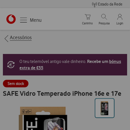
Estado da Rede
Carrinho de compras
Pesquisar
My Vo
Menu
Carrinho
Pesquisa
Login
https://www.vodafone.pt
Breadcrumbs
Acessórios
Recebe um
bónus
O teu telemóvel antigo vale dinheiro.
extra de €55
Sem stock
SAFE Vidro Temperado iPhone 16e e 17e
Ir
para
posição0