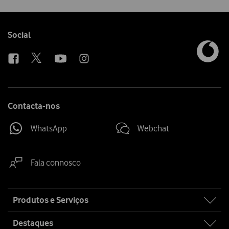
Follow
Social
us
Contacta-nos
WhatsApp
Webchat
Fala connosco
Site
Produtos e Serviços
map
Destaques