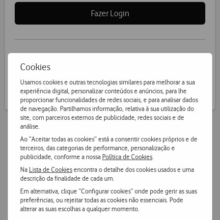
Fazer Login
Receba informação de pontos por SMS
Cookies
Usamos cookies e outras tecnologias similares para melhorar a sua
experiência digital, personalizar conteúdos e anúncios, para lhe
proporcionar funcionalidades de redes sociais, e para analisar dados
de navegação. Partilhamos informação, relativa à sua utilização do
site, com parceiros externos de publicidade, redes sociais e de
análise.
Ao “Aceitar todas as cookies” está a consentir cookies próprios e de
Vantagens Vodafone.pt
terceiros, das categorias de performance, personalização e
publicidade, conforme a nossa
Política de Cookies
.
Na
Lista de Cookies
encontra o detalhe dos cookies usados e uma
14 dias para devoluções
descrição da finalidade de cada um.
Pode devolver gratuitamente qualquer produto numa das
Em alternativa, clique “Configurar cookies” onde pode gerir as suas
nossas lojas ou CTT.
preferências, ou rejeitar todas as cookies não essenciais. Pode
alterar as suas escolhas a qualquer momento.