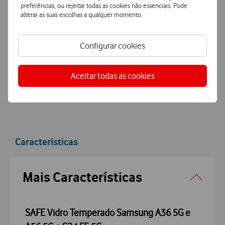
Entrega grátis
e ultrarápida
preferências, ou rejeitar todas as cookies não essenciais. Pode
alterar as suas escolhas a qualquer momento.
Encomende hoje antes das 16h e receba no dia útil
seguinte
ou receba em loja.
Configurar cookies
Pagamento
simples e seguro
Pague de forma segura com MBWay ou Cartão de Crédito.
Aceitar todas as cookies
Características
Accordeon
Mais Características
SAFE Vidro Temperado Samsung A36 5G e