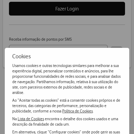
Fazer Login
Receba informação de pontos por SMS
Cookies
Usamos cookies e outras tecnologias similares para melhorar a sua
experiência digital, personalizar conteúdos e anúncios, para lhe
proporcionar funcionalidades de redes sociais, e para analisar dados
de navegação. Partilhamos informação, relativa à sua utilização do
site, com parceiros externos de publicidade, redes sociais e de
Vantagens Vodafone.pt
análise.
Ao “Aceitar todas as cookies” está a consentir cookies próprios e de
14 dias para devoluções
terceiros, das categorias de performance, personalização e
publicidade, conforme a nossa
Política de Cookies
.
Pode devolver gratuitamente qualquer produto numa das
Na
Lista de Cookies
encontra o detalhe dos cookies usados e uma
nossas lojas ou CTT.
descrição da finalidade de cada um.
Em alternativa, clique “Configurar cookies” onde pode gerir as suas