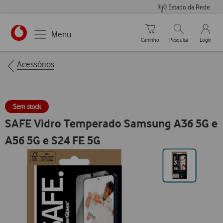
Estado da Rede
Carrinho de compras
Pesquisar
My Vo
Menu
Carrinho
Pesquisa
Login
https://www.vodafone.pt
Breadcrumbs
Acessórios
Sem stock
SAFE Vidro Temperado Samsung A36 5G e
A56 5G e S24 FE 5G
Ir
para
posição0