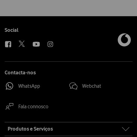
Follow
Social
us
Contacta-nos
WhatsApp
Webchat
Fala connosco
Site
Produtos e Serviços
map