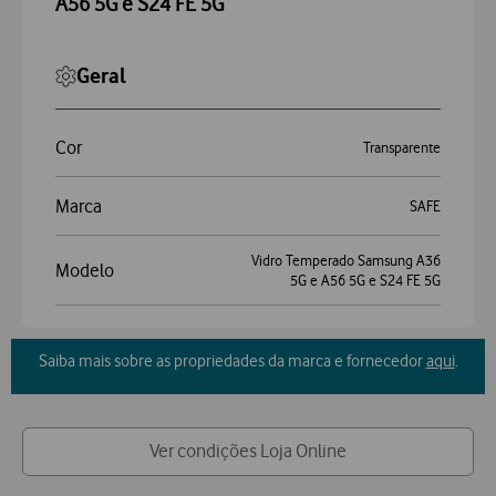
A56 5G e S24 FE 5G
Geral
Cor
Transparente
Marca
SAFE
Vidro Temperado Samsung A36
Modelo
5G e A56 5G e S24 FE 5G
Saiba mais sobre as propriedades da marca e fornecedor
aqui
.
Ver condições Loja Online