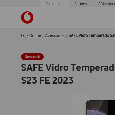
Particulares
Business
A Vodafon
https://www.vodafone.pt
Breadcrumbs
Loja Online
Acessórios
SAFE Vidro Temperado S
Sem stock
SAFE Vidro Tempera
S23 FE 2023