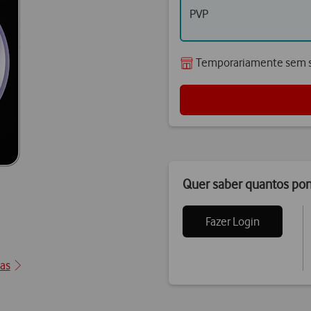
PVP
Temporariamente sem s
Quer saber quantos po
Fazer Login
ção1
cas