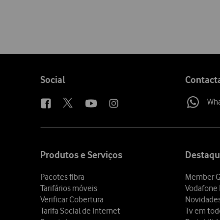
Follow
Social
Contact
us
Wh
Site
map
Produtos e Serviços
Destaqu
Pacotes fibra
Member G
Tarifários móveis
Vodafone 
Verificar Cobertura
Novidade
Tarifa Social de Internet
Tv em tod