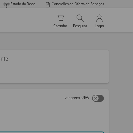
Estado da Rede
Condições de Oferta de Serviços
Carrinho de compras
Pesquisar
My Vodafone Men
Carrinho
Pesquisa
Login
ente
ver preço s/IVA