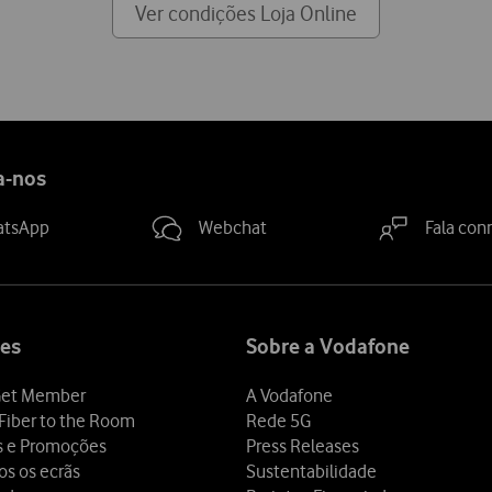
Ver condições Loja Online
a-nos
atsApp
Webchat
Fala con
es
Sobre a Vodafone
et Member
A Vodafone
Fiber to the Room
Rede 5G
s e Promoções
Press Releases
os os ecrãs
Sustentabilidade