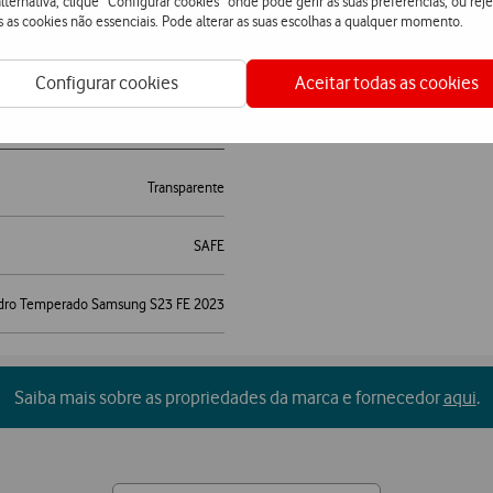
lternativa, clique “Configurar cookies” onde pode gerir as suas preferências, ou reje
s as cookies não essenciais. Pode alterar as suas escolhas a qualquer momento.
2023
Configurar cookies
Aceitar todas as cookies
Transparente
SAFE
dro Temperado Samsung S23 FE 2023
Saiba mais sobre as propriedades da marca e fornecedor
aqui
.