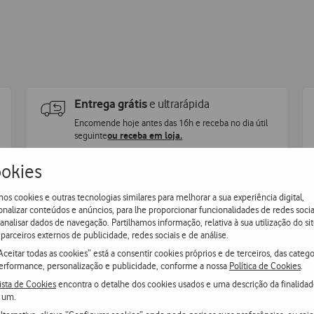
Entrega grátis
e ultrarápida
Encomende hoje antes das 16h e receba no dia útil
seguinte
ou receba em loja.
okies
os cookies e outras tecnologias similares para melhorar a sua experiência digital,
onalizar conteúdos e anúncios, para lhe proporcionar funcionalidades de redes socia
 analisar dados de navegação. Partilhamos informação, relativa à sua utilização do sit
parceiros externos de publicidade, redes sociais e de análise.
Aceitar todas as cookies” está a consentir cookies próprios e de terceiros, das catego
erformance, personalização e publicidade, conforme a nossa
Política de Cookies
.
ista de Cookies
encontra o detalhe dos cookies usados e uma descrição da finalida
 um.