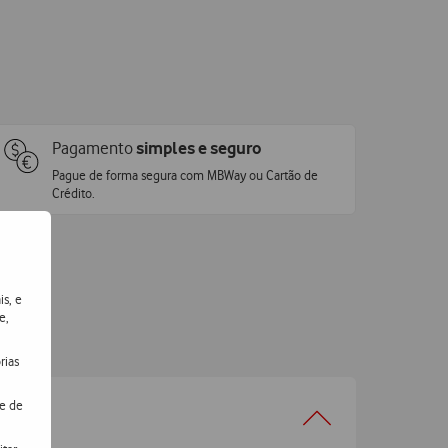
Pagamento
simples e seguro
Pague de forma segura com MBWay ou Cartão de
Crédito.
is, e
e,
rias
de de