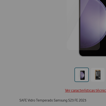
Ir
Ir
para
para
posi
posição0
Ver características técni
SAFE Vidro Temperado Samsung S23 FE 2023