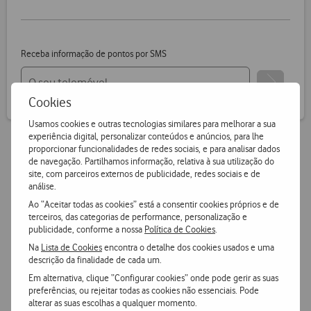
Receba informação de pontos por SMS
Cookies
Usamos cookies e outras tecnologias similares para melhorar a sua
experiência digital, personalizar conteúdos e anúncios, para lhe
proporcionar funcionalidades de redes sociais, e para analisar dados
de navegação. Partilhamos informação, relativa à sua utilização do
Vantagens Vodafone.pt
site, com parceiros externos de publicidade, redes sociais e de
análise.
Ao “Aceitar todas as cookies” está a consentir cookies próprios e de
14 dias para devoluções
terceiros, das categorias de performance, personalização e
Pode devolver gratuitamente qualquer produto numa das
publicidade, conforme a nossa
Política de Cookies
.
nossas lojas ou CTT.
Na
Lista de Cookies
encontra o detalhe dos cookies usados e uma
descrição da finalidade de cada um.
Entrega grátis
e ultrarápida
Em alternativa, clique “Configurar cookies” onde pode gerir as suas
preferências, ou rejeitar todas as cookies não essenciais. Pode
Encomende hoje antes das 16h e receba no dia útil
alterar as suas escolhas a qualquer momento.
seguinte
ou receba em loja.