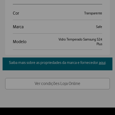
Cor
Transparente
Marca
Safe
Vidro Temperado Samsung S24
Modelo
Plus
Saiba mais sobre as propriedades da marca e fornecedor
aqui
.
Ver condições Loja Online