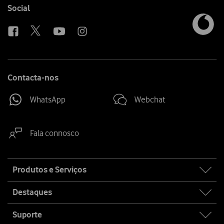
Follow
Social
us
Contacta-nos
WhatsApp
Webchat
Fala connosco
Site
Produtos e Serviços
map
Destaques
Suporte