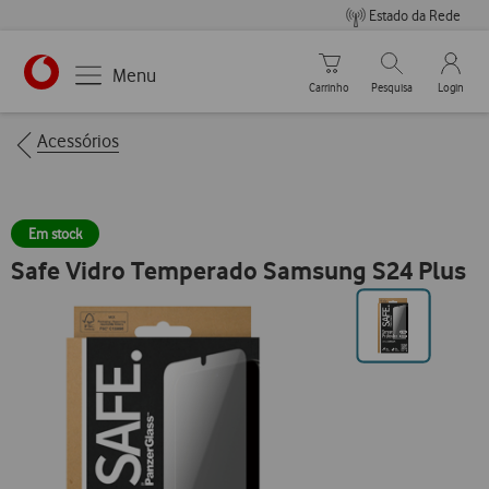
Estado da Rede
Carrinho de compras
Pesquisar
My Vo
Menu
Carrinho
Pesquisa
Login
https://www.vodafone.pt
Breadcrumbs
Acessórios
Em stock
Safe Vidro Temperado Samsung S24 Plus
Ir
para
posição0