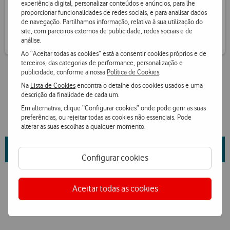
experiência digital, personalizar conteúdos e anúncios, para lhe
Receba informação de pontos por SMS
proporcionar funcionalidades de redes sociais, e para analisar dados
de navegação. Partilhamos informação, relativa à sua utilização do
site, com parceiros externos de publicidade, redes sociais e de
análise.
Ao “Aceitar todas as cookies” está a consentir cookies próprios e de
terceiros, das categorias de performance, personalização e
publicidade, conforme a nossa
Política de Cookies
.
Na
Lista de Cookies
encontra o detalhe dos cookies usados e uma
descrição da finalidade de cada um.
Em alternativa, clique “Configurar cookies” onde pode gerir as suas
preferências, ou rejeitar todas as cookies não essenciais. Pode
alterar as suas escolhas a qualquer momento.
Saiba mais sobre as propriedades da marca e fornecedor
aqui
.
Configurar cookies
Aceitar todas as cookies
Ver condições Loja Online