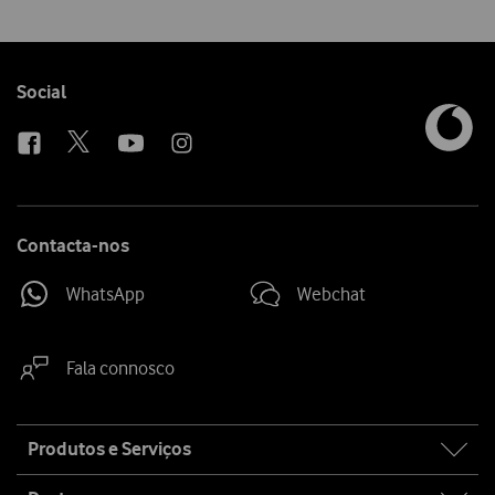
Follow
Social
us
Contacta-nos
WhatsApp
Webchat
Fala connosco
Site
Produtos e Serviços
map