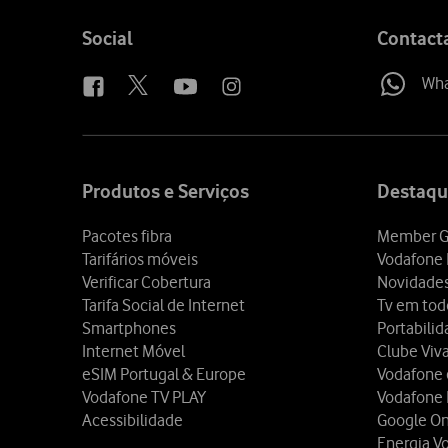
Follow
Social
Contact
us
Wh
Site
map
Produtos e Serviços
Destaqu
Pacotes fibra
Member G
Tarifários móveis
Vodafone 
Verificar Cobertura
Novidade
Tarifa Social de Internet
Tv em tod
Smartphones
Portabili
Internet Móvel
Clube Viv
eSIM Portugal & Europe
Vodafone
Vodafone TV PLAY
Vodafone
Acessibilidade
Google O
Energia V