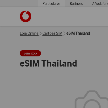
Particulares
Business
A Vodafon
https://www.vodafone.pt
Breadcrumbs
Loja Online
Cartões SIM
eSIM Thailand
Sem stock
eSIM Thailand