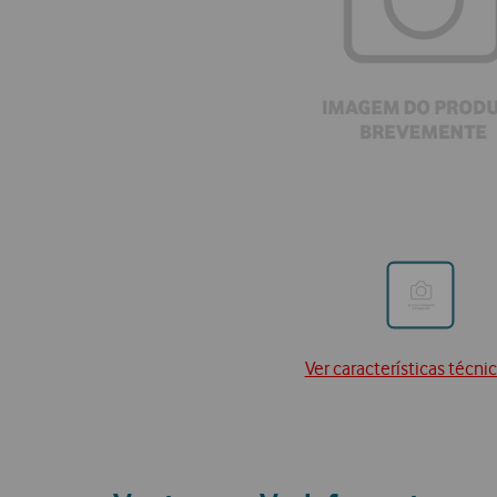
Ir
para
posição
Ver características técni