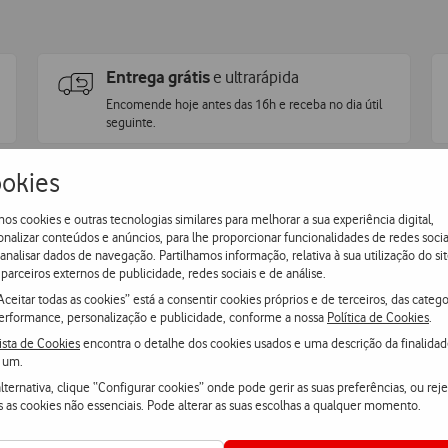
Entrega grátis
e ultrarápida
Encomende hoje antes das 16h e receba no dia útil
seguinte
.
okies
os cookies e outras tecnologias similares para melhorar a sua experiência digital,
onalizar conteúdos e anúncios, para lhe proporcionar funcionalidades de redes socia
 analisar dados de navegação. Partilhamos informação, relativa à sua utilização do sit
parceiros externos de publicidade, redes sociais e de análise.
Aceitar todas as cookies” está a consentir cookies próprios e de terceiros, das catego
erformance, personalização e publicidade, conforme a nossa
Política de Cookies
.
ista de Cookies
encontra o detalhe dos cookies usados e uma descrição da finalida
 um.
lternativa, clique “Configurar cookies” onde pode gerir as suas preferências, ou reje
s as cookies não essenciais. Pode alterar as suas escolhas a qualquer momento.