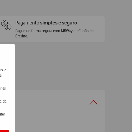
Pagamento
simples e seguro
Pague de forma segura com MBWay ou Cartão de
Crédito.
is, e
e,
rias
de de
itar