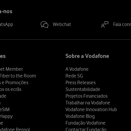
a-nos
atsApp
Webchat
Fala con
es
Sobre a Vodafone
et Member
A Vodafone
Fiber to the Room
Rede 5G
s e Promoções
Press Releases
os os ecrãs
Sustentabilidade
dade
Projetos Financiados
a
Trabalhar na Vodafone
 eSIM
Vodafone Innovation Hub
 Happy
Vodafone Blog
ne
Fundação Vodafone
odafone Repsol
Contactar Fundação