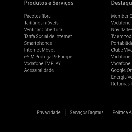
Produtos e Serviços
Destaqu
Pacotes fibra
Member G
Tarifários móveis
Vodafone 
Verificar Cobertura
Novidade
Tarifa Social de Internet
Tv em tod
Smartphones
Portabili
Internet Móvel
Clube Viv
eSIM Portugal & Europe
Vodafone
Vodafone TV PLAY
Vodafone
Acessibilidade
Google O
Energia V
Retomas 
Privacidade
Serviços Digitais
Política 