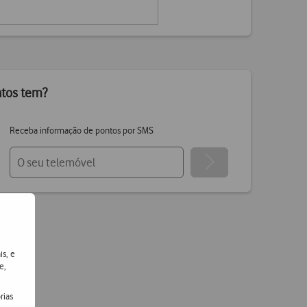
ntos tem?
Receba informação de pontos por SMS
is, e
e,
rias