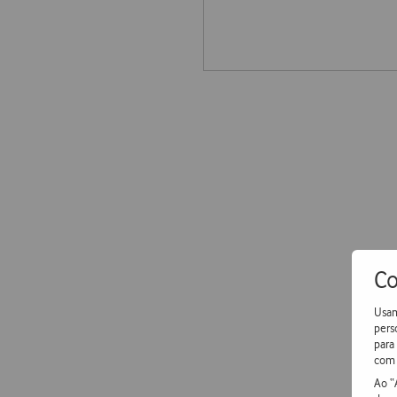
Co
Usam
pers
para
com 
Ao “