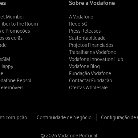
es
Sobre a Vodafone
et Member
A Vodafone
Fiber to the Room
Rede 5G
s e Promoções
Press Releases
os os ecrãs
Sustentabilidade
dade
Projetos Financiados
a
Trabalhar na Vodafone
 eSIM
Vodafone Innovation Hub
 Happy
Vodafone Blog
ne
Fundação Vodafone
odafone Repsol
Contactar Fundação
Telemóveis
Ofertas Wholesale
Anticorrupção
Continuidade de Negócio
Configuração de
© 2026 Vodafone Portugal