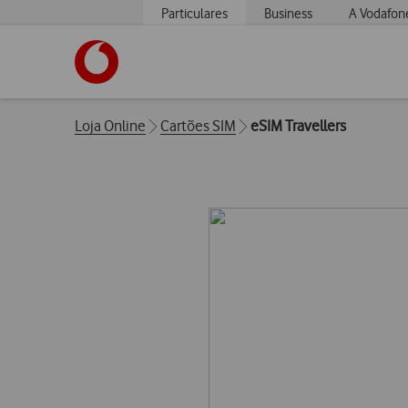
Particulares
Business
A Vodafon
https://www.vodafone.pt
Breadcrumbs
Loja Online
Cartões SIM
eSIM Travellers