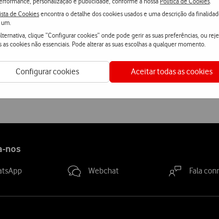
erformance, personalização e publicidade, conforme a nossa
Política de Cookies
.
ista de Cookies
encontra o detalhe dos cookies usados e uma descrição da finalida
Saiba mais sobre as propriedades da marca e fornecedor
aqui
.
 um.
lternativa, clique “Configurar cookies” onde pode gerir as suas preferências, ou reje
s as cookies não essenciais. Pode alterar as suas escolhas a qualquer momento.
Configurar cookies
Aceitar todas as cookies
Ver condições Loja Online
a-nos
atsApp
Webchat
Fala con