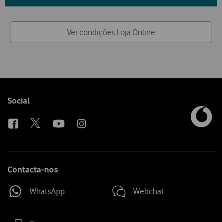
Ver condições Loja Online
Follow
Social
us
Contacta-nos
WhatsApp
Webchat