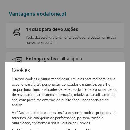
Vantagens Vodafone.pt
14 dias para devoluções
Pode devolver gratuitamente qualquer produto numa das
nossas lojas ou CTT.
Entrega grátis
e ultrarápida
Encomende hoje antes das 16h e receba no dia útil
Cookies
seguinte
.
Usamos cookies e outras tecnologias similares para melhorar a sua
experiência digital, personalizar conteúdos e anúncios, para lhe
Pagamento
simples e seguro
proporcionar funcionalidades de redes sociais, e para analisar dados
de navegação. Partilhamos informação, relativa à sua utilização do
Pague de forma segura com MBWay ou Cartão de Crédito.
site, com parceiros externos de publicidade, redes sociais e de
análise.
Ao “Aceitar todas as cookies” está a consentir cookies próprios e de
terceiros, das categorias de performance, personalização e
publicidade, conforme a nossa
Política de Cookies
.