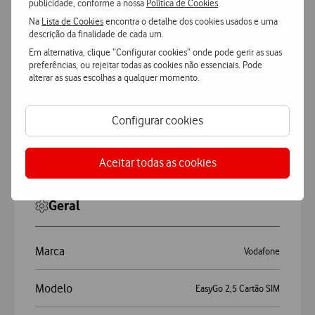
publicidade, conforme a nossa
Política de Cookies
.
Na
Lista de Cookies
encontra o detalhe dos cookies usados e uma
descrição da finalidade de cada um.
Características
Em alternativa, clique “Configurar cookies” onde pode gerir as suas
preferências, ou rejeitar todas as cookies não essenciais. Pode
alterar as suas escolhas a qualquer momento.
Accordeon
Mais Características
Configurar cookies
Vodafone EasyGo Cartão SIM
Aceitar todas as cookies
Geral
Marca
Vodafone
Modelo
EasyGo 2,5 Cartão SIM