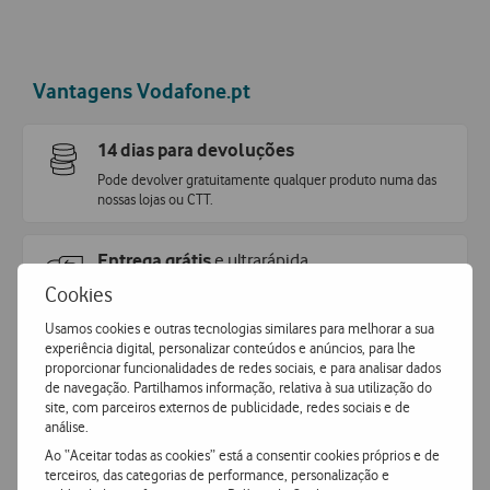
Vantagens Vodafone.pt
14 dias para devoluções
Pode devolver gratuitamente qualquer produto numa das
nossas lojas ou CTT.
Entrega grátis
e ultrarápida
Encomende hoje antes das 16h e receba no dia útil
Cookies
seguinte
.
Usamos cookies e outras tecnologias similares para melhorar a sua
experiência digital, personalizar conteúdos e anúncios, para lhe
proporcionar funcionalidades de redes sociais, e para analisar dados
Pagamento
simples e seguro
de navegação. Partilhamos informação, relativa à sua utilização do
Pague de forma segura com MBWay ou Cartão de Crédito.
site, com parceiros externos de publicidade, redes sociais e de
análise.
Ao “Aceitar todas as cookies” está a consentir cookies próprios e de
terceiros, das categorias de performance, personalização e