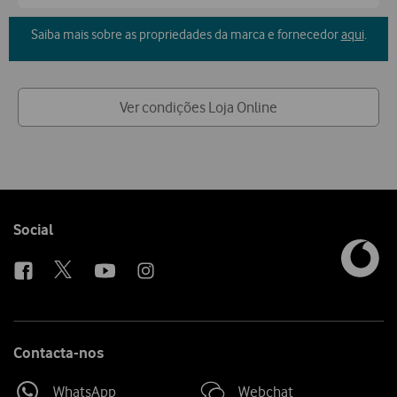
Saiba mais sobre as propriedades da marca e fornecedor
aqui
.
Ver condições Loja Online
Follow
Social
us
Contacta-nos
WhatsApp
Webchat