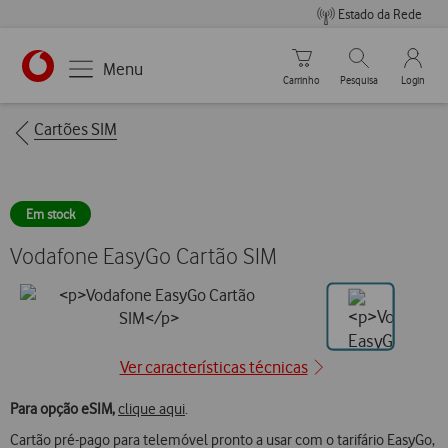
Estado da Rede
Carrinho de compras
Pesquisar
My Vo
Menu
Carrinho
Pesquisa
Login
https://www.vodafone.pt
Breadcrumbs
Cartões SIM
Em stock
Vodafone EasyGo Cartão SIM
Ir
para
Ver características técnicas
posição0
Para opção eSIM,
clique aqui
.
Cartão pré-pago para telemóvel pronto a usar com o tarifário EasyGo,