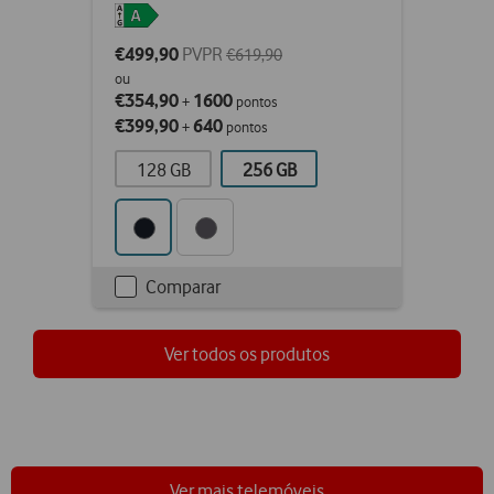
€499,90
PVPR
€619,90
ou
€354,90
1600
+
pontos
€399,90
640
+
pontos
128 GB
256 GB
Comparar
Checkbox
not
ticked
Ver todos os produtos
Ver mais telemóveis