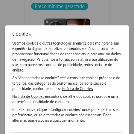
Preço mínimo garantido
Cookies
Usamos cookies e outras tecnologias similares para melhorar a sua
experiência digital, personalizar conteúdos e anúncios, para lhe
proporcionar funcionalidades de redes sociais, e para analisar dados
de navegação. Partilhamos informação, relativa à sua utilização do
site, com parceiros externos de publicidade, redes sociais e de
análise.
Ao “Aceitar todas as cookies” está a consentir cookies próprios e de
OPPO Find X9 Ultra 5G
terceiros, das categorias de performance, personalização e
publicidade, conforme a nossa
Política de Cookies
.
Na
Lista de Cookies
encontra o detalhe dos cookies usados e uma
descrição da finalidade de cada um.
€1659,91
PVPR
€1699,91
Em alternativa, clique “Configurar cookies” onde pode gerir as suas
ou
preferências, ou rejeitar todas as cookies não essenciais. Pode
€1184,90
3000
+
pontos
alterar as suas escolhas a qualquer momento.
512 GB