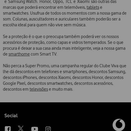
e Samsung Watch. Honor, Oppo, TCL e Xiaomi são outras das
marcas que poderá encontrar em telemóveis,
tablets
e
smartwatches. Usufrua de todos os momentos com a nossa gama de
som. Colunas, auscultadores e auriculares também poderão ser a
escolha ideal para quem não vive sem música.
Se a proteção é o que o preocupa também poderá ver os nossos
acessórios de proteção, como capas e vidros temperados. Se o que
procura é deixar a sua casa ainda mais inteligente, veja a nossa gama
de
smarthome
com Smart TV.
Não perca a Super Promo, uma campanha regular do Clube Viva que
lhe dá descontos em telefones e smartphones, descontos Samsung,
descontos iPhones, descontos Xiaomi, descontos Honor, descontos
Google Pixel, descontos smartwatches, descontos acessórios,
descontos em
televisões
e muito mais.
Follow
Social
us