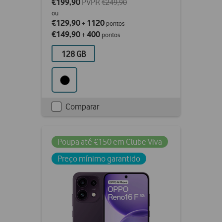
€199,90
PVPR
€249,90
ou
€129,90
1120
+
pontos
€149,90
400
+
pontos
128 GB
Comparar
Checkbox
not
ticked
Poupa até €150 em Clube Viva
Preço mínimo garantido