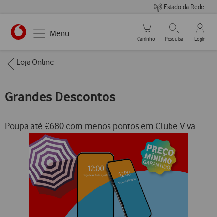
Estado da Rede
Carrinho de compras
Pesquisar
My Vo
Menu
Carrinho
Pesquisa
Login
https://www.vodafone.pt
Breadcrumbs
Loja Online
Grandes Descontos
Poupa até €680 com menos pontos em Clube Viva