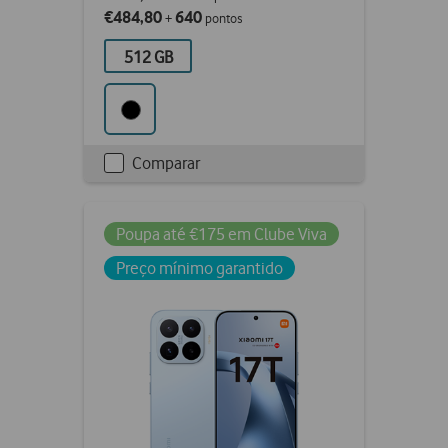
€484,80
640
+
pontos
512 GB
Comparar
Checkbox
not
ticked
Poupa até €175 em Clube Viva
Preço mínimo garantido