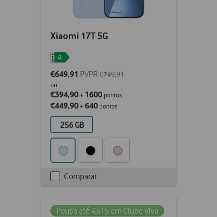
Xiaomi 17T 5G
€649,91
PVPR
€749,91
ou
€394,90
1600
+
pontos
€449,90
640
+
pontos
256 GB
Comparar
Checkbox
not
ticked
Poupa até €515 em Clube Viva