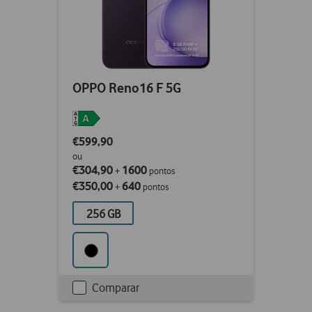
OPPO Reno16 F 5G
€599,90
ou
€304,90
1600
+
pontos
€350,00
640
+
pontos
256 GB
Comparar
Checkbox
not