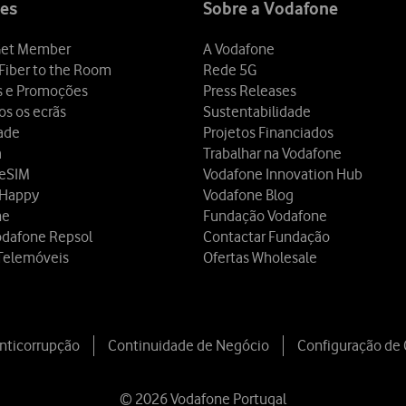
es
Sobre a Vodafone
et Member
A Vodafone
Fiber to the Room
Rede 5G
s e Promoções
Press Releases
os os ecrãs
Sustentabilidade
dade
Projetos Financiados
a
Trabalhar na Vodafone
 eSIM
Vodafone Innovation Hub
 Happy
Vodafone Blog
ne
Fundação Vodafone
odafone Repsol
Contactar Fundação
Telemóveis
Ofertas Wholesale
Anticorrupção
Continuidade de Negócio
Configuração de
© 2026 Vodafone Portugal