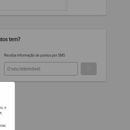
ntos tem?
Receba informação de pontos por SMS
is, e
e,
rias