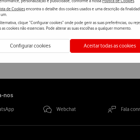
erformance, personalização e publicidade, conforme a nossa
Política de Cookies
.
ista de Cookies
encontra o detalhe dos cookies usados e uma descrição da finalida
Saiba mais sobre as propriedades da marca e fornecedor
aqui
.
 um.
lternativa, clique “Configurar cookies” onde pode gerir as suas preferências, ou reje
s as cookies não essenciais. Pode alterar as suas escolhas a qualquer momento.
Configurar cookies
Aceitar todas as cookies
Ver condições Loja Online
a-nos
atsApp
Webchat
Fala con