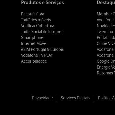
Produtos e Serviços
Destaqu
Pacotes fibra
Member G
Tarifários móveis
Vodafone 
Verificar Cobertura
Novidade
Tarifa Social de Internet
Tv em tod
Smartphones
Portabili
Internet Móvel
Clube Viv
eSIM Portugal & Europe
Vodafone
Vodafone TV PLAY
Vodafone
Acessibilidade
Google O
Energia V
Retomas 
Privacidade
Serviços Digitais
Política 