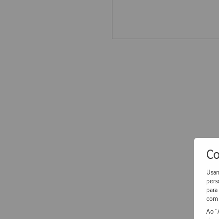
Co
Usam
pers
para
com 
Ao “