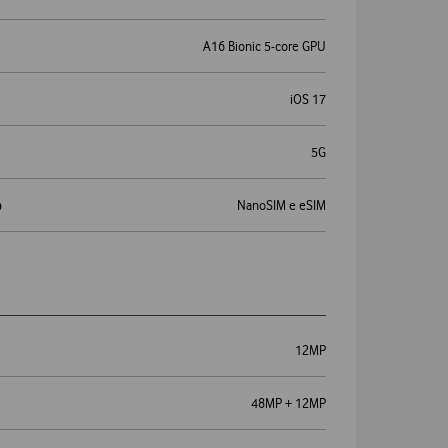
A16 Bionic 5-core GPU
iOS 17
5G
o
NanoSIM e eSIM
12MP
48MP + 12MP