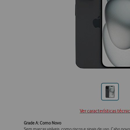
Ir
para
posição
Ver características técni
Grade A: Como Novo
Sem marcas visíveis, como riscos e sinais de uso. Cabo novo 