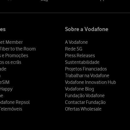
es
Sobre a Vodafone
et Member
A Vodafone
Fiber to the Room
Rede 5G
s e Promoções
Press Releases
os os ecrãs
Sustentabilidade
dade
Projetos Financiados
a
Trabalhar na Vodafone
 eSIM
Vodafone Innovation Hub
 Happy
Vodafone Blog
ne
Fundação Vodafone
odafone Repsol
Contactar Fundação
Telemóveis
Ofertas Wholesale