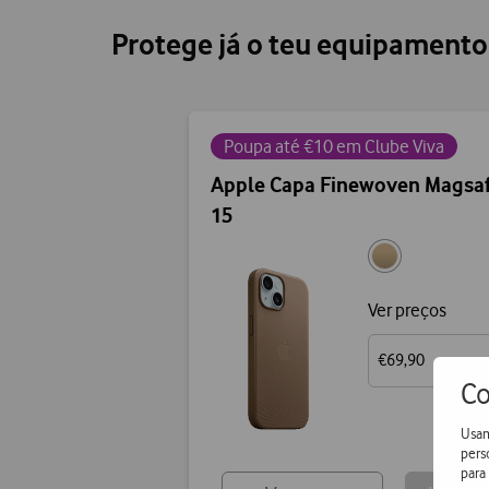
Protege já o teu equipament
Poupa até €10 em Clube Viva
Apple Capa Finewoven Magsaf
15
Ver preços
€69,90
Co
Usam
pers
para