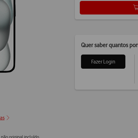
Quer saber quantos po
Fazer Login
0
cas
não original incluído.