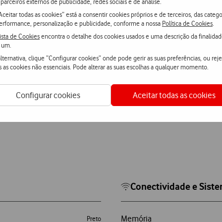
nível
Ver mais
parceiros externos de publicidade, redes sociais e de análise.
Aceitar todas as cookies” está a consentir cookies próprios e de terceiros, das catego
erformance, personalização e publicidade, conforme a nossa
Política de Cookies
.
ista de Cookies
encontra o detalhe dos cookies usados e uma descrição da finalida
 um.
lternativa, clique “Configurar cookies” onde pode gerir as suas preferências, ou reje
s as cookies não essenciais. Pode alterar as suas escolhas a qualquer momento.
Configurar cookies
Aceitar todas as cookies
Conectividade e Sist
Memória
Preto