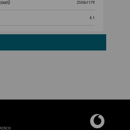
pixel)
2556x1179
6.1
nosco