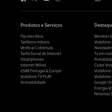
Site
map
Produtos e Serviços
Destaqu
Pacotes fibra
Member G
Tarifários móveis
Vodafone 
Verificar Cobertura
Novidade
Tarifa Social de Internet
Tv em tod
Smartphones
Portabili
Internet Móvel
Clube Viv
eSIM Portugal & Europe
Vodafone
Vodafone TV PLAY
Vodafone
Acessibilidade
Google O
Energia V
Retomas 