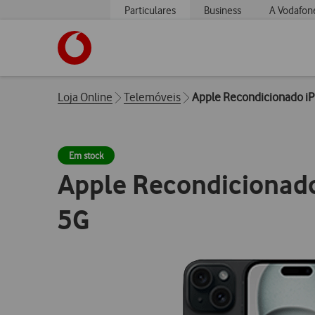
Particulares
Business
A Vodafon
https://www.vodafone.pt
Breadcrumbs
Loja Online
Telemóveis
Apple Recondicionado i
Em stock
Apple Recondicionad
5G