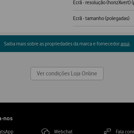
Ecrã - resolução (horizXvert) (
Ecrã - tamanho (polegadas)
Saiba mais sobre as propriedades da marca e fornecedor
aqui
.
Ver condições Loja Online
a-nos
atsApp
Webchat
Fala con