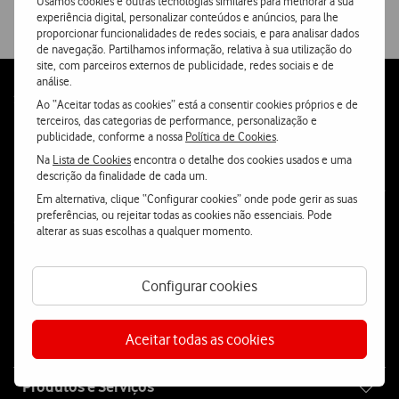
Usamos cookies e outras tecnologias similares para melhorar a sua
experiência digital, personalizar conteúdos e anúncios, para lhe
proporcionar funcionalidades de redes sociais, e para analisar dados
de navegação. Partilhamos informação, relativa à sua utilização do
site, com parceiros externos de publicidade, redes sociais e de
análise.
Follow
Social
Ao “Aceitar todas as cookies” está a consentir cookies próprios e de
us
terceiros, das categorias de performance, personalização e
publicidade, conforme a nossa
Política de Cookies
.
Na
Lista de Cookies
encontra o detalhe dos cookies usados e uma
descrição da finalidade de cada um.
Em alternativa, clique “Configurar cookies” onde pode gerir as suas
preferências, ou rejeitar todas as cookies não essenciais. Pode
Contacta-nos
alterar as suas escolhas a qualquer momento.
WhatsApp
Webchat
Configurar cookies
Fala connosco
Aceitar todas as cookies
Site
Produtos e Serviços
map