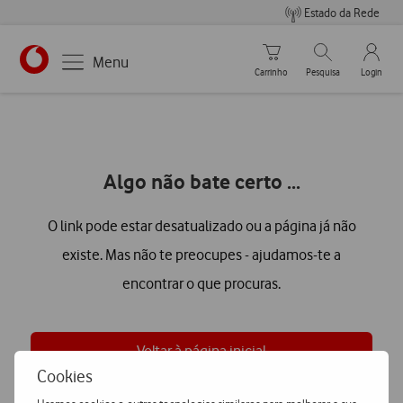
Estado da Rede
Carrinho de compras
Pesquisar
My Vo
Menu
Carrinho
Pesquisa
Login
https://www.vodafone.pt
Algo não bate certo ...
O link pode estar desatualizado ou a página já não
existe. Mas não te preocupes - ajudamos-te a
encontrar o que procuras.
Voltar à página inicial
Cookies