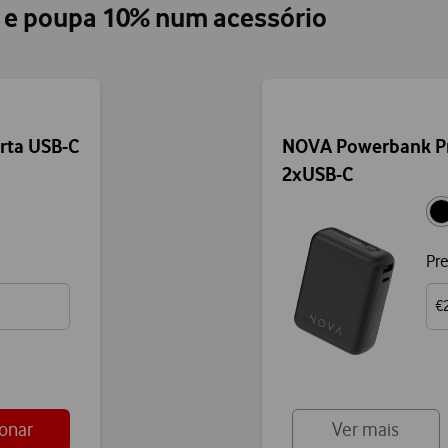
o e poupa 10% num acessório
rta USB-C
NOVA Powerbank P
2xUSB-C
Pr
€
ionar
Ver mais