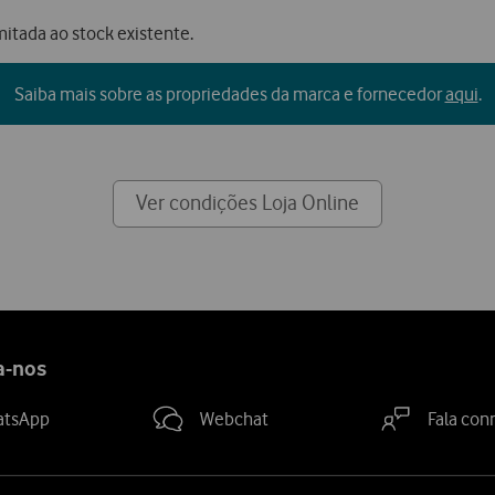
mitada ao stock existente.
Saiba mais sobre as propriedades da marca e fornecedor
aqui
.
Ver condições Loja Online
a-nos
atsApp
Webchat
Fala con