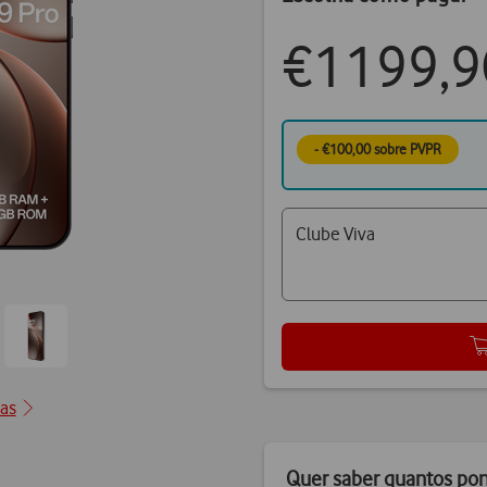
€1199,9
- €100,00 sobre PVPR
Clube Viva
Ir
para
ção2
posição3
cas
Quer saber quantos po