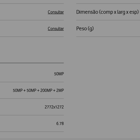
Dimensão (comp x larg x esp
Consultar
Peso (g)
Consultar
50MP
50MP + 50MP + 200MP + 2MP
2772x1272
6.78