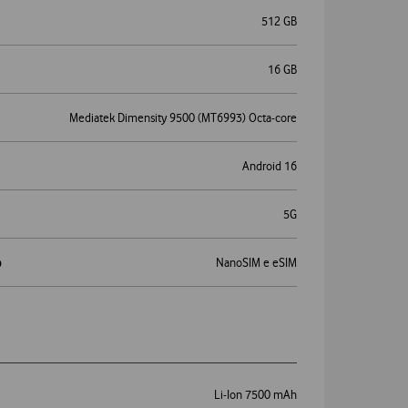
512 GB
16 GB
Mediatek Dimensity 9500 (MT6993) Octa-core
Android 16
5G
o
NanoSIM e eSIM
s
Li-Ion 7500 mAh