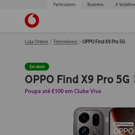
Particulares
Business
A Vodafon
https://www.vodafone.pt
Breadcrumbs
Loja Online
Telemóveis
OPPO Find X9 Pro 5G
Em stock
OPPO Find X9 Pro 5G
Poupa até €100 em Clube Viva