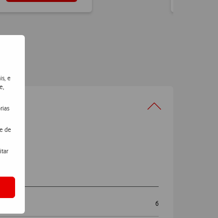
is, e
e,
rias
de de
itar
emas
6