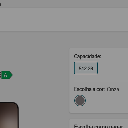
e
Capacidade:
GB
512 GB
Escolha a cor:
Cinza
Escolha como pagar