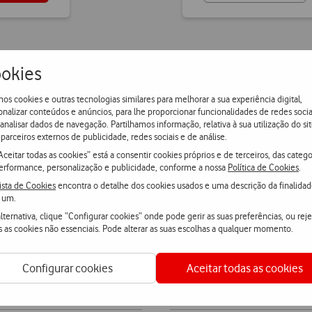
okies
os cookies e outras tecnologias similares para melhorar a sua experiência digital,
onalizar conteúdos e anúncios, para lhe proporcionar funcionalidades de redes socia
 analisar dados de navegação. Partilhamos informação, relativa à sua utilização do sit
parceiros externos de publicidade, redes sociais e de análise.
Aceitar todas as cookies” está a consentir cookies próprios e de terceiros, das catego
erformance, personalização e publicidade, conforme a nossa
Política de Cookies
.
ista de Cookies
encontra o detalhe dos cookies usados e uma descrição da finalida
 um.
lternativa, clique “Configurar cookies” onde pode gerir as suas preferências, ou reje
s as cookies não essenciais. Pode alterar as suas escolhas a qualquer momento.
Conectividade e Sist
Configurar cookies
Aceitar todas as cookies
Bluetooth™ (norma)
Cinza