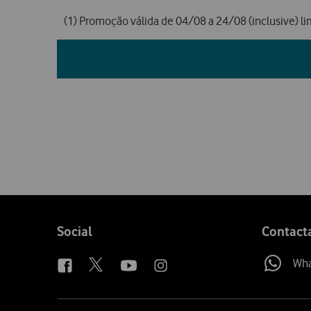
(1) Promoção válida de 04/08 a 24/08 (inclusive) li
Follow
Social
Contact
us
Wh