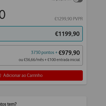
0
€1299,90 PVPR
€1199,90
€979,90
3730 pontos +
ou €36,66/mês + €100 entrada inicial
Adicionar ao Carrinho
ntos tem?