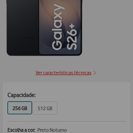
posição1
Ver características técnicas
Capacidade:
GB
GB
256 GB
512 GB
Escolha a cor:
Preto Noturno