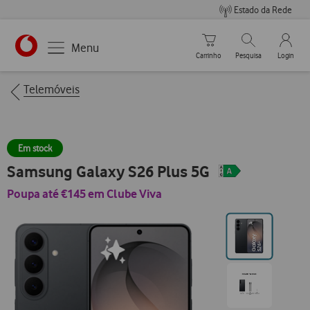
Estado da Rede
Carrinho de compras
Pesquisar
My Vo
Menu
Carrinho
Pesquisa
Login
https://www.vodafone.pt
Breadcrumbs
Telemóveis
Em stock
Samsung Galaxy S26 Plus 5G
Poupa até €145 em Clube Viva
Ir
para
posição0
Ir
para