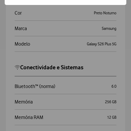
Cor
Preto Noturno
Marca
Samsung
Modelo
Galaxy S26 Plus 5G
Conectividade e Sistemas
Bluetooth™ (norma)
6.0
Memória
256 GB
Memória RAM
12 GB