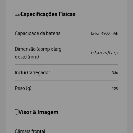
Especificações Físicas
Capacidade da bateria
Li-Ion 4900 mAh
Dimensão (comp x larg
158,4 x 75,8 x 7,3
x esp) (mm)
Inclui Carregador
Não
Peso (g)
190
Visor & Imagem
Câmara frontal