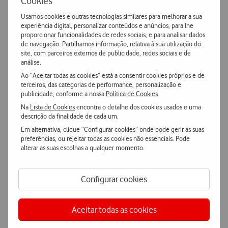
Cookies
Ver mais
Usamos cookies e outras tecnologias similares para melhorar a sua
experiência digital, personalizar conteúdos e anúncios, para lhe
Adicionar
proporcionar funcionalidades de redes sociais, e para analisar dados
de navegação. Partilhamos informação, relativa à sua utilização do
site, com parceiros externos de publicidade, redes sociais e de
análise.
Ao “Aceitar todas as cookies” está a consentir cookies próprios e de
terceiros, das categorias de performance, personalização e
publicidade, conforme a nossa
Política de Cookies
.
Na
Lista de Cookies
encontra o detalhe dos cookies usados e uma
Características
descrição da finalidade de cada um.
Em alternativa, clique “Configurar cookies” onde pode gerir as suas
preferências, ou rejeitar todas as cookies não essenciais. Pode
Accordeon
Mais Características
alterar as suas escolhas a qualquer momento.
Configurar cookies
Samsung Galaxy S26 Plus 5G
Aceitar todas as cookies
Geral