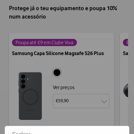
Protege já o teu equipamento e poupa 10%
num acessório
Poupa até €9 em Clube Viva
Pou
Samsung Capa Silicone Magsafe S26 Plus
Sams
Ver preços
€59,90