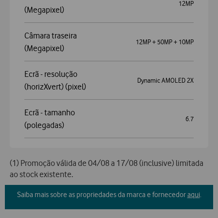
12MP
(Megapixel)
Câmara traseira
12MP + 50MP + 10MP
(Megapixel)
Ecrã - resolução
Dynamic AMOLED 2X
(horizXvert) (pixel)
Ecrã - tamanho
6.7
(polegadas)
(1) Promoção válida de 04/08 a 17/08 (inclusive) limitada
ao stock existente.
Saiba mais sobre as propriedades da marca e fornecedor
aqui
.