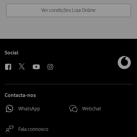
Ver condições Loja Online
Follow
Social
us
Contacta-nos
WhatsApp
Webchat
Fala connosco