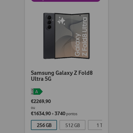
Samsung Galaxy Z Fold8
Ultra 5G
€2269,90
ou
€1634,90
3740
+
pontos
256 GB
512 GB
1 TB