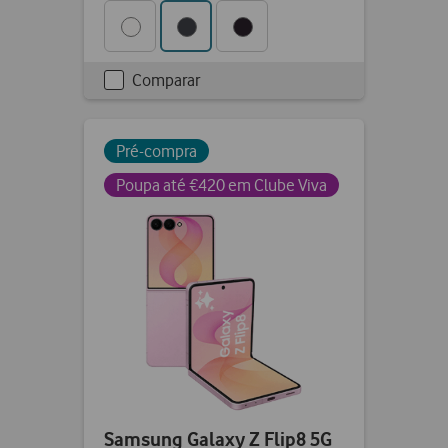
Comparar
Checkbox
not
ticked
Pré-compra
Poupa até €420 em Clube Viva
Samsung Galaxy Z Flip8 5G