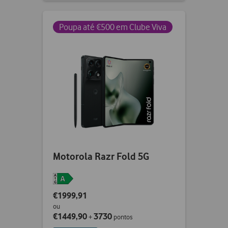
not
ticked
Poupa até €500 em Clube Viva
Motorola Razr Fold 5G
€1999,91
ou
€1449,90
3730
+
pontos