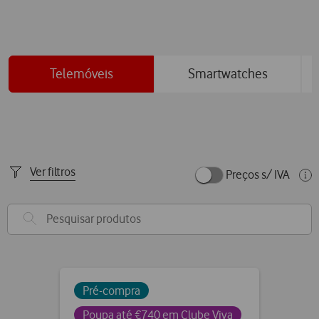
to
to
to
0
1
2
Telemóveis
Smartwatches
Ver filtros
Preços s/ IVA
Pré-compra
Poupa até €740 em Clube Viva