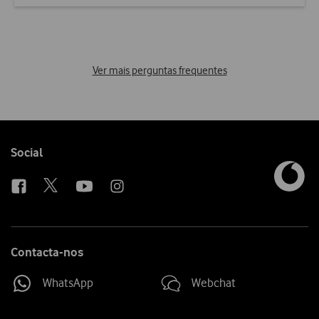
Ver mais perguntas frequentes
Follow
Social
us
Contacta-nos
WhatsApp
Webchat