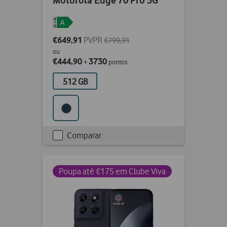
Motorola Edge 70 Pro 5G
€649,91
PVPR
€799,91
ou
€444,90
3730
+
pontos
512 GB
Comparar
Checkbox
not
ticked
Poupa até €175 em Clube Viva