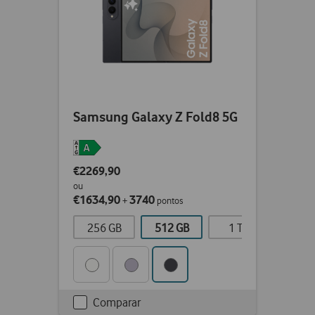
Samsung Galaxy Z Fold8 5G
€2269,90
ou
€1634,90
3740
+
pontos
256 GB
512 GB
1 TB
Comparar
Checkbox