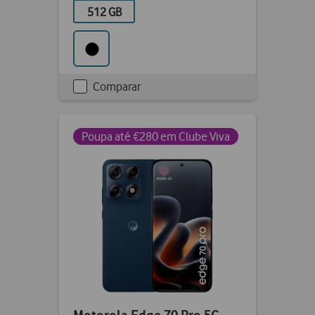
512 GB
Comparar
Checkbox
not
ticked
Poupa até €280 em Clube Viva