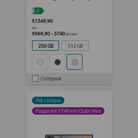
€1349,90
ou
€969,90
3740
+
pontos
256 GB
512 GB
Comparar
Checkbox
not
ticked
Pré-compra
Poupa até €740 em Clube Viva