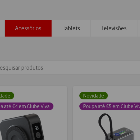
to
to
0
1
Acessórios
Tablets
Televisões
dade
Novidade
a até €4 em Clube Viva
Poupa até €5 em Clube Vi