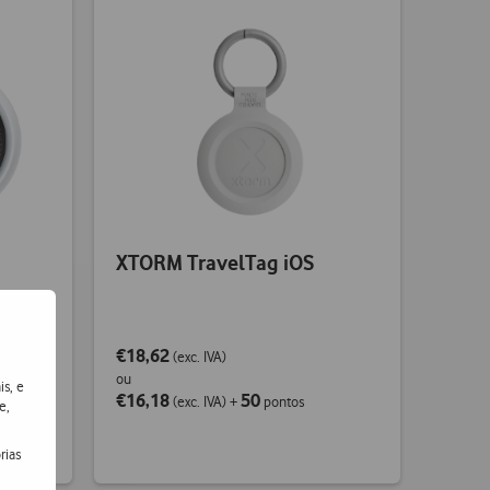
XTORM TravelTag iOS
€18,62
(exc. IVA)
ou
is, e
€16,18
50
(exc. IVA)
+
pontos
e,
rias