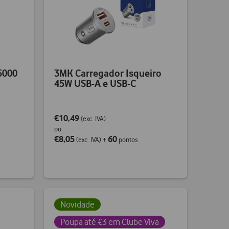
5000
3MK Carregador Isqueiro
45W USB-A e USB-C
€10,49
(exc. IVA)
ou
€8,05
60
(exc. IVA)
+
pontos
Novidade
Poupa até €3 em Clube Viva