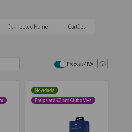
Connected Home
Cartões
Preços s/ IVA
Novidade
va
Poupa até €3 em Clube Viva