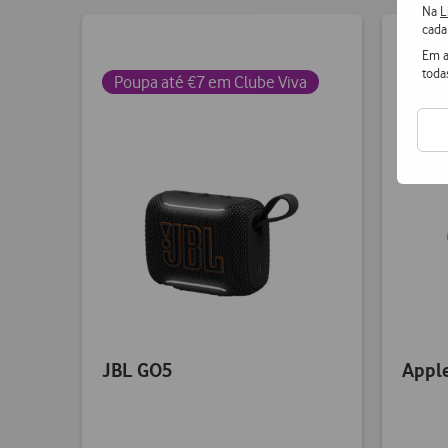
Na
L
cada
Em a
toda
Poupa até €7 em Clube Viva
Poup
JBL GO5
Apple