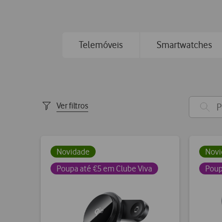
Telemóveis
Smartwatches
Ver filtros
Novidade
Novi
Poupa até €5 em Clube Viva
Poup