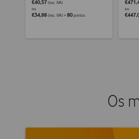
€40,57
€471,
(exc. IVA)
ou
ou
€34,88
80
€447,
(exc. IVA)
+
pontos
Os me