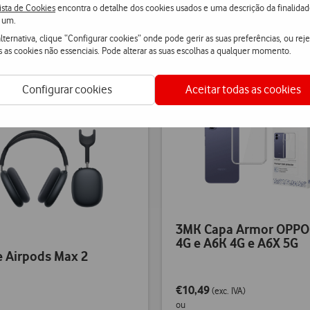
ista de Cookies
encontra o detalhe dos cookies usados e uma descrição da finalida
 um.
Novidade
lternativa, clique “Configurar cookies” onde pode gerir as suas preferências, ou reje
s as cookies não essenciais. Pode alterar as suas escolhas a qualquer momento.
Poupa até €2 em Clube Vi
a até €30 em Clube Viva
Configurar cookies
Aceitar todas as cookies
3MK Capa Armor OPPO
4G e A6K 4G e A6X 5G
 Airpods Max 2
€10,49
(exc. IVA)
ou