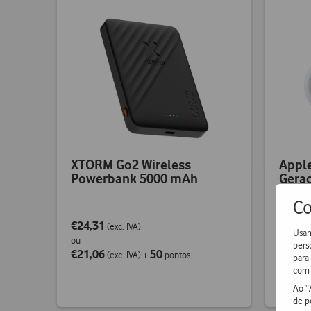
XTORM Go2 Wireless
Apple
Powerbank 5000 mAh
Gera
Co
€24,31
€96,6
(exc. IVA)
Usam
ou
pers
€21,06
50
(exc. IVA)
+
pontos
para
com 
Ao “
de p