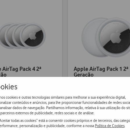
 AirTag Pack 4 2ª
Apple AirTag Pack 1 2ª
ção
Geração
okies
7
€28,37
(exc. IVA)
(exc. IVA)
os cookies e outras tecnologias similares para melhorar a sua experiência digital,
onalizar conteúdos e anúncios, para lhe proporcionar funcionalidades de redes socia
 analisar dados de navegação. Partilhamos informação, relativa à sua utilização do sit
parceiros externos de publicidade, redes sociais e de análise.
Aceitar todas as cookies” está a consentir cookies próprios e de terceiros, das catego
erformance, personalização e publicidade, conforme a nossa
Política de Cookies
.