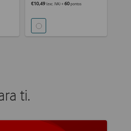
€10,49
60
(exc. IVA)
+
pontos
ra ti.