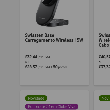
Swissten Base
Swis
Carregamento Wireless 15W
Wire
Cabo
€32,44
€40,5
(exc. IVA)
ou
ou
€28,37
50
€37,3
(exc. IVA)
+
pontos
Novidade
Novi
Poupa até €4 em Clube Viva