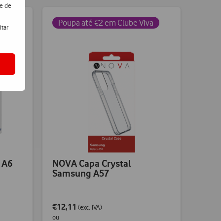
de de
Poupa até €2 em Clube Viva
itar
va
 A6
NOVA Capa Crystal
Samsung A57
€12,11
(exc. IVA)
ou