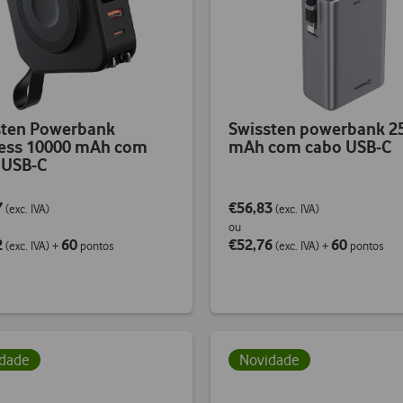
sten Powerbank
Swissten powerbank 2
less 10000 mAh com
mAh com cabo USB-C
 USB-C
7
€56,83
(exc. IVA)
(exc. IVA)
ou
2
60
€52,76
60
(exc. IVA)
+
pontos
(exc. IVA)
+
pontos
dade
Novidade