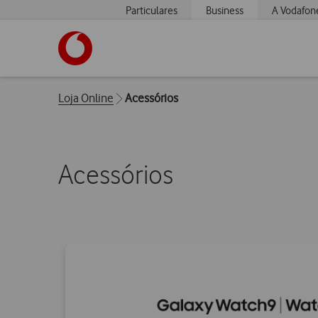
Particulares
Business
A Vodafon
https://www.vodafone.pt
Breadcrumbs
Loja Online
Acessórios
Acessórios