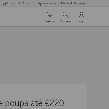
Estado da Rede
Condições de Oferta de Serviços
Carrinho de compras
Pesquisar
My Vodafone Men
Carrinho
Pesquisa
Login
e poupa até €220